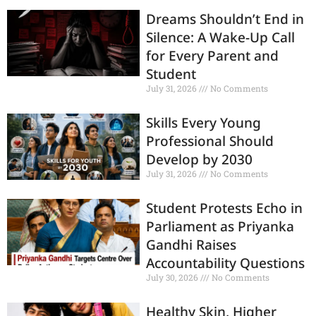
Dreams Shouldn’t End in
Silence: A Wake-Up Call
for Every Parent and
Student
July 31, 2026
No Comments
Skills Every Young
Professional Should
Develop by 2030
July 31, 2026
No Comments
Student Protests Echo in
Parliament as Priyanka
Gandhi Raises
Accountability Questions
July 30, 2026
No Comments
Healthy Skin, Higher