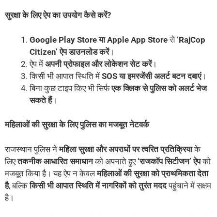
सुरक्षा
के
लिए
ऐप
का
उपयोग
कैसे
करें
?
Google Play Store
या
Apple App Store
से
‘RajCop
Citizen’
ऐप
डाउनलोड
करें
।
ऐप में
अपनी
प्रोफाइल
और
लोकेशन
सेट
करें
।
किसी भी आपात स्थिति में
SOS
या
इमरजेंसी
अलर्ट
बटन
दबाएं
।
बिना कुछ टाइप किए भी सिर्फ
एक
क्लिक
से
पुलिस
को
अलर्ट
भेज
सकते
हैं
।
महिलाओं
की
सुरक्षा
के
लिए
पुलिस
का
मजबूत
नेटवर्क
राजस्थान पुलिस ने
महिला
सुरक्षा
और
अपराधों
पर
त्वरित
प्रतिक्रिया
के
लिए
तकनीक
आधारित
समाधान
को अपनाते हुए
‘
राजकॉप
सिटीजन
’
ऐप
को
मजबूत किया है। यह ऐप न केवल
महिलाओं
की
सुरक्षा
को
प्राथमिकता
देता
है
,
बल्कि
किसी
भी
आपात
स्थिति
में
नागरिकों
को
तुरंत
मदद
पहुंचाने में सक्षम
है।