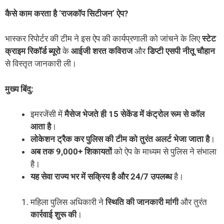
कैसे
काम
करता
है
‘
राजकॉप
सिटीजन
’
ऐप
?
भास्कर रिपोर्टर की टीम ने इस ऐप की कार्यप्रणाली को जांचने के लिए
स्टेट
क्राइम
रिकॉर्ड
ब्यूरो
के
आईजी
शरत
कविराज
और
डिप्टी
एसपी
नीतू
चौहान
से विस्तृत जानकारी ली।
मुख्य
बिंदु
:
इमरजेंसी में
मैसेज
भेजते
ही
15
सेकेंड
में
कंट्रोल
रूम
से
कॉल
आता
है
।
लोकेशन
ट्रैक
कर
पुलिस
की
टीम
को
तुरंत
अलर्ट
भेजा
जाता
है
।
अब
तक
9,000+
शिकायतों
को ऐप के माध्यम से पुलिस ने संभाला
है।
यह
सेवा
राज्य
भर
में
सक्रिय
है
और
24/7
उपलब्ध
है।
महिला पुलिस अधिकारी ने
स्थिति
की
जानकारी
मांगी
और तुरंत
कार्रवाई
शुरू
की
।