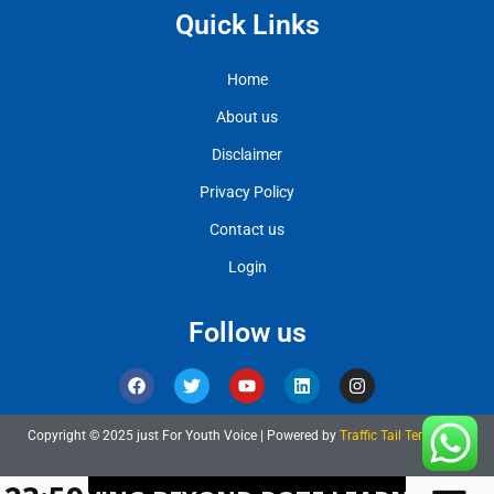
Quick Links
Home
About us
Disclaimer
Privacy Policy
Contact us
Login
Follow us
Copyright © 2025 just For Youth Voice | Powered by
Traffic Tail Templates
Ask Daman
Marketing Hack 4U
7k Network