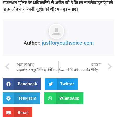
राजस्थान
पुलिस
के
अधिकारियों
ने
अपील
की
है
कि
हर
नागरिक
इस
ऐप
को
डाउनलोड
कर
अपनी
सुरक्षा
को
और
मजबूत
बनाए।
Author:
justforyouthvoice.com
PREVIOUS
NEXT
आईआईएम रायपुर में ‘रोड टू रिफॉर्म’ की विशेष स्क्रीनिंग: कैदियों के पुनर्वास पर केंद्रित प्रेरणादायक फिल्म
Swami Vivekananda Vidya Mandir Hosts Sports Festival: Piyush and Bhavya Sharma Win Best Player Titles
Facebook
Twitter
Telegram
WhatsApp
Email